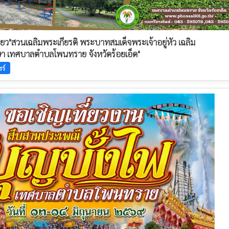
่ยว"สวนเฉลิมพระเกียรติ พระบาทสมเด็จพระเจ้าอยู่หัว เฉลิม
เทศบาลตำบลโพนทราย จังหวัดร้อยเอ็ด"
ร์