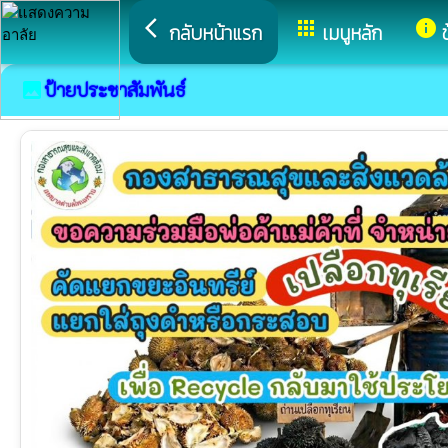
arrow_back_ios
apps
info
กลับหน้าแรก
เมนูหลัก
ป้ายประชาสัมพันธ์
image