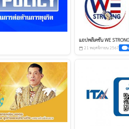
แอปพลิเคชัน WE STRON
21 พฤศจิกายน 2567
แ
calendar_today