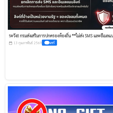
ระวัง!! กรมส่งเสริมการปกครองห้องถิ่น **ไม่ส่ง SMS และอีเมลแน
13 กุมภาพันธ์ 2569
แชร์
calendar_today