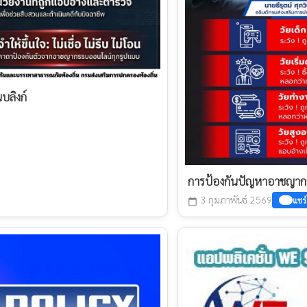
บลิงก์
การป้องกันปัญหาอาชญาก
3 กุมภาพันธ์ 2569
แชร์
calendar_today