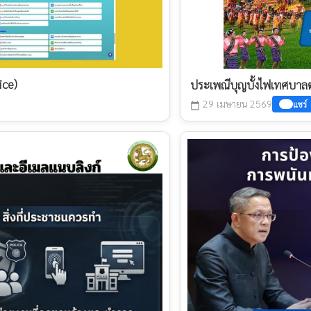
ice)
ประเพณีบุญบั้งไฟเทศบา
29 เมษายน 2569
แชร์
calendar_today