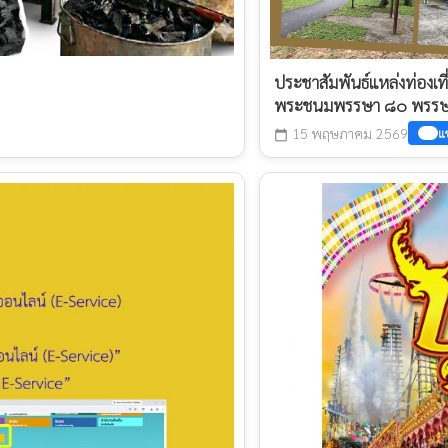
ประชาสัมพันธ์แหล่งท่องเที
พระชนมพรรษา ๘๐ พรรษา 
15 พฤษภาคม 2569
แช
calendar_today