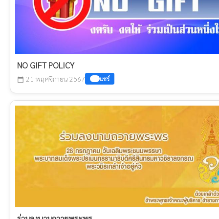
NO GIFT POLICY
21 พฤศจิกายน 2567
แชร์
calendar_today
ร่วมลงนามถวายพระพร