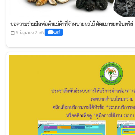
ขอความร่วมมือพ่อค้าแม่ค้าที่จำหน่ายผลไม้ คัดแยกขยะอินทรีย์
9 มิถุนายน 2569
แชร์
calendar_today