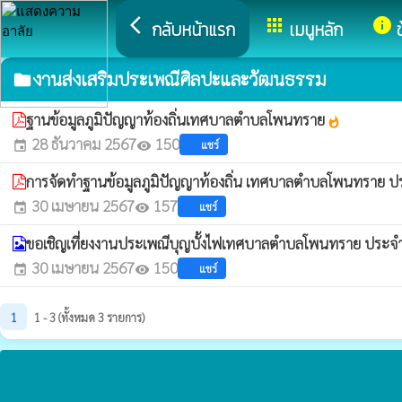
arrow_back_ios
apps
info
กลับหน้าแรก
เมนูหลัก
งานส่งเสริมประเพณีศิลปะและวัฒนธรรม
folder
ฐานข้อมูลภูมิปัญญาท้องถิ่นเทศบาลตำบลโพนทราย
whatshot
28 ธันวาคม 2567
150
แชร์
event
visibility
การจัดทำฐานข้อมูลภูมิปัญญาท้องถิ่น เทศบาลตำบลโพนทราย ป
30 เมษายน 2567
157
แชร์
event
visibility
ขอเชิญเที่ยงงานประเพณีบุญบั้งไฟเทศบาลตำบลโพนทราย ประจ
30 เมษายน 2567
150
แชร์
event
visibility
1
1 - 3 (ทั้งหมด 3 รายการ)