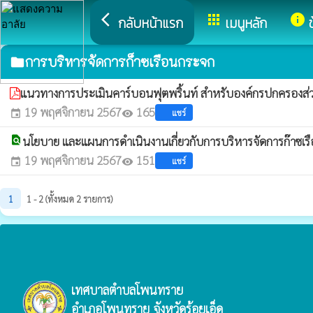
arrow_back_ios
apps
info
กลับหน้าแรก
เมนูหลัก
การบริหารจัดการก็าซเรือนกระจก
folder
แนวทางการประเมินคาร์บอนฟุตพริ้นท์ สำหรับองค์กรปกครองส่ว
19 พฤศจิกายน 2567
165
แชร์
event
visibility
find_in_page
นโยบาย และแผนการดำเนินงานเกี่ยวกับการบริหารจัดการก๊าซเ
19 พฤศจิกายน 2567
151
แชร์
event
visibility
1
1 - 2 (ทั้งหมด 2 รายการ)
เทศบาลตำบลโพนทราย
อำเภอโพนทราย จังหวัดร้อยเอ็ด