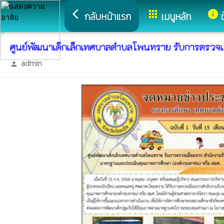
arrow_back_ios
apps
info
กลับหน้าแรก
เมนูหลัก
ศูนย์พัฒนาเด็กเล็กเทศบาลตำบลโพนทราย รับการตรวจเ
admin
person